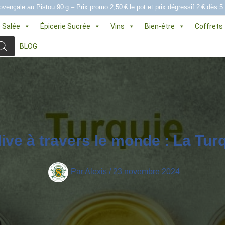
ovençale au Pistou 90 g – Prix promo 2,50 € le pot et prix dégressif 2 € dès 5
e Salée
Épicerie Sucrée
Vins
Bien-être
Coffrets
BLOG
live à travers le monde : La Tur
Par
Alexis
/
23 novembre 2024