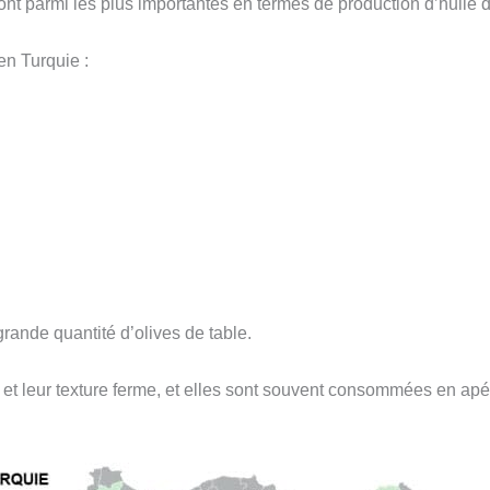
t parmi les plus importantes en termes de production d’huile d
 en Turquie :
grande quantité d’olives de table.
e et leur texture ferme, et elles sont souvent consommées en ap