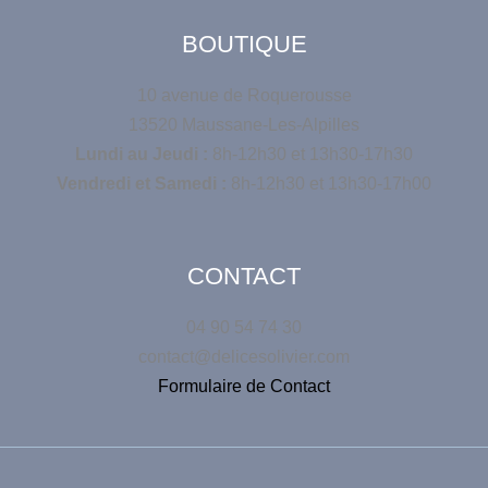
BOUTIQUE
10 avenue de Roquerousse
13520 Maussane-Les-Alpilles
Lundi au Jeudi :
8h-12h30 et 13h30-17h30
Vendredi et Samedi :
8h-12h30 et 13h30-17h00
CONTACT
04 90 54 74 30
contact@delicesolivier.com
Formulaire de Contact