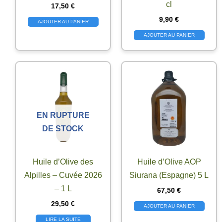
cl
17,50
€
9,90
€
AJOUTER AU PANIER
AJOUTER AU PANIER
EN RUPTURE
DE STOCK
Huile d’Olive des
Huile d’Olive AOP
Alpilles – Cuvée 2026
Siurana (Espagne) 5 L
– 1 L
67,50
€
29,50
€
AJOUTER AU PANIER
LIRE LA SUITE