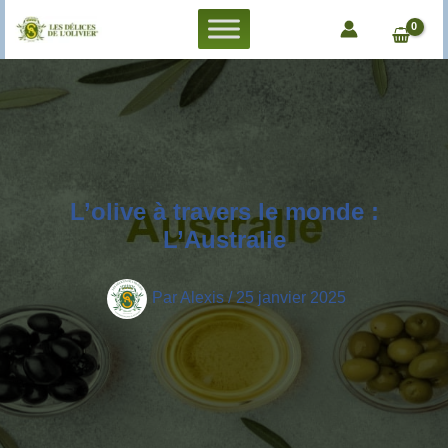
Aller
au
contenu
L’olive à travers le monde :
L’Australie
Par
Alexis
/
25 janvier 2025