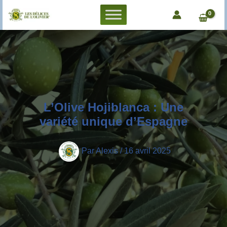
Aller
au
contenu
L’Olive Hojiblanca : Une
variété unique d’Espagne
Par
Alexis
/
16 avril 2025