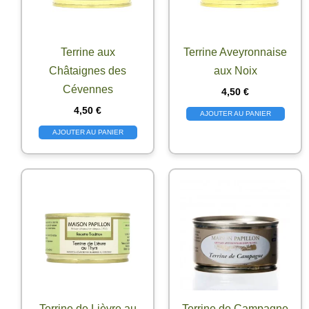
Terrine aux
Terrine Aveyronnaise
Châtaignes des
aux Noix
Cévennes
4,50
€
4,50
€
AJOUTER AU PANIER
AJOUTER AU PANIER
Terrine de Lièvre au
Terrine de Campagne