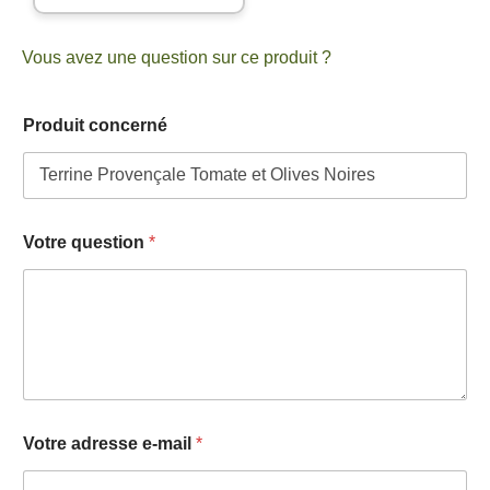
Vous avez une question sur ce produit ?
Produit concerné
*
Votre question
*
V
o
t
r
e
V
o
t
r
e
Votre adresse e-mail
*