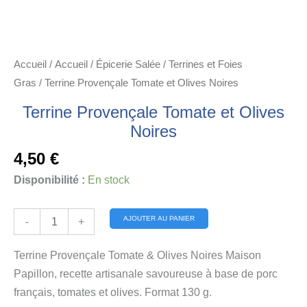
Accueil
/
Accueil
/
Épicerie Salée
/
Terrines et Foies
Gras
/ Terrine Provençale Tomate et Olives Noires
Terrine Provençale Tomate et Olives
Noires
4,50
€
Disponibilité :
En stock
quantité
Alternative:
AJOUTER AU PANIER
-
+
de
Terrine
Terrine Provençale Tomate & Olives Noires Maison
Provençale
Papillon, recette artisanale savoureuse à base de porc
Tomate
français, tomates et olives. Format 130 g.