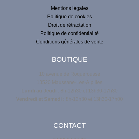
:
Mentions légales
Politique de cookies
Droit de rétractation
Politique de confidentialité
Conditions générales de vente
BOUTIQUE
10 avenue de Roquerousse
13520 Maussane-Les-Alpilles
Lundi au Jeudi :
8h-12h30 et 13h30-17h30
Vendredi et Samedi :
8h-12h30 et 13h30-17h00
CONTACT