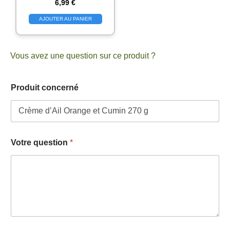
6,99
€
AJOUTER AU PANIER
Vous avez une question sur ce produit ?
q
Produit concerné
u
e
s
t
i
o
Votre question
*
n
*
P
r
o
d
u
i
t