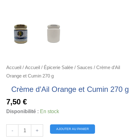
Accueil
/
Accueil
/
Épicerie Salée
/
Sauces
/ Crème d’Ail
Orange et Cumin 270 g
Crème d’Ail Orange et Cumin 270 g
7,50
€
Disponibilité :
En stock
quantité
Alternative:
AJOUTER AU PANIER
-
+
de