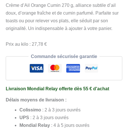
Crème
Crème d’Ail Orange Cumin 270 g, alliance subtile d’ail
d'Ail
doux, d’orange fraîche et de cumin parfumé. Parfaite sur
Orange
toasts ou pour relever vos plats, elle séduit par son
et
originalité. Un indispensable à ajouter à votre panier.
Cumin
270
Prix au kilo : 27,78 €
g
Commande sécurisée garantie
Livraison Mondial Relay offerte dès 55 € d'achat
Délais moyens de livraison :
Colissimo
: 2 à 3 jours ouvrés
UPS
: 2 à 3 jours ouvrés
Mondial Relay
: 4 à 5 jours ouvrés