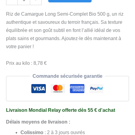
de
Riz
Riz de Camargue Long Semi-Complet Bio 500 g, un riz
de
authentique et savoureux du terroir français. Sa texture
Camargue
équilibrée et son goût subtil en font l’allié idéal de vos
Long
plats sains et gourmands. Ajoutez-le dès maintenant à
Semi-
votre panier !
Complet
Bio
Prix au kilo : 8,78 €
500
Commande sécurisée garantie
g
Livraison Mondial Relay offerte dès 55 € d'achat
Délais moyens de livraison :
Colissimo
: 2 à 3 jours ouvrés