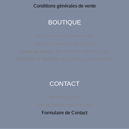
Conditions générales de vente
BOUTIQUE
10 avenue de Roquerousse
13520 Maussane-Les-Alpilles
Lundi au Jeudi :
8h-12h30 et 13h30-17h30
Vendredi et Samedi :
8h-12h30 et 13h30-17h00
CONTACT
04 90 54 74 30
contact@delicesolivier.com
Formulaire de Contact