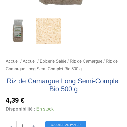
Accueil
/
Accueil
/
Épicerie Salée
/
Riz de Camargue
/ Riz de
Camargue Long Semi-Complet Bio 500 g
Riz de Camargue Long Semi-Complet
Bio 500 g
4,39
€
Disponibilité :
En stock
quantité
Alternative:
AJOUTER AU PANIER
-
+