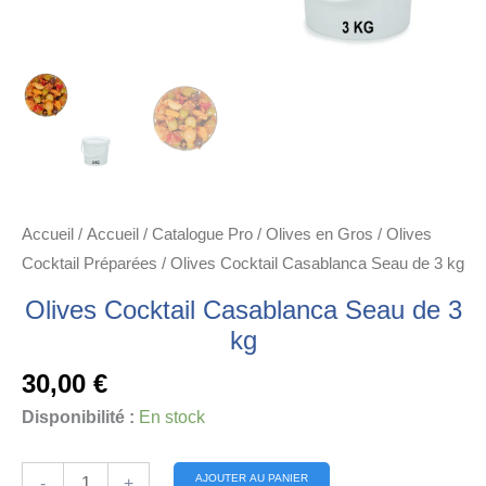
Accueil
/
Accueil
/
Catalogue Pro
/
Olives en Gros
/
Olives
Cocktail Préparées
/ Olives Cocktail Casablanca Seau de 3 kg
Olives Cocktail Casablanca Seau de 3
kg
30,00
€
Disponibilité :
En stock
quantité
Alternative:
AJOUTER AU PANIER
-
+