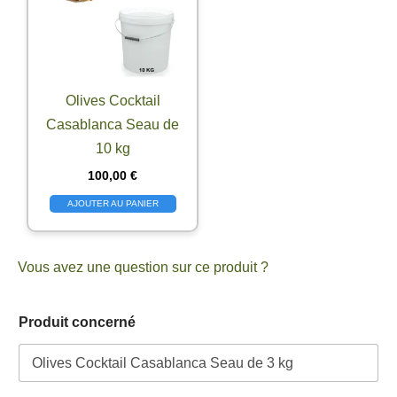
Olives Cocktail
Casablanca Seau de
10 kg
100,00
€
AJOUTER AU PANIER
Vous avez une question sur ce produit ?
P
Produit concerné
r
o
d
u
i