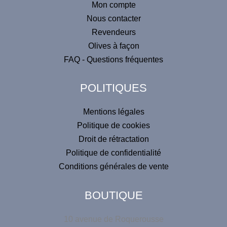
Mon compte
r
Nous contacter
n
Revendeurs
a
Olives à façon
t
FAQ - Questions fréquentes
i
v
POLITIQUES
e
:
Mentions légales
Politique de cookies
Droit de rétractation
Politique de confidentialité
Conditions générales de vente
BOUTIQUE
10 avenue de Roquerousse