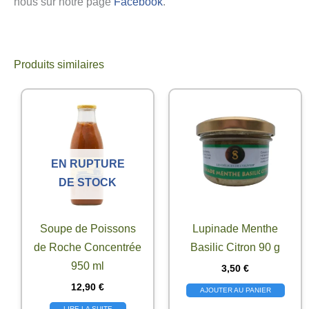
nous sur notre page
Facebook
.
Produits similaires
EN RUPTURE
DE STOCK
Soupe de Poissons
Lupinade Menthe
de Roche Concentrée
Basilic Citron 90 g
950 ml
3,50
€
12,90
€
AJOUTER AU PANIER
LIRE LA SUITE