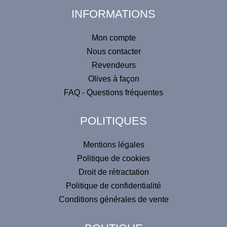
l
INFORMATIONS
t
e
Mon compte
r
Nous contacter
n
Revendeurs
a
Olives à façon
t
FAQ - Questions fréquentes
i
v
POLITIQUES
e
:
Mentions légales
Politique de cookies
Droit de rétractation
Politique de confidentialité
Conditions générales de vente