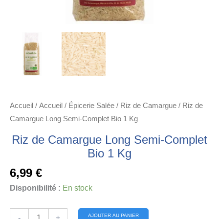
Accueil
/
Accueil
/
Épicerie Salée
/
Riz de Camargue
/ Riz de
Camargue Long Semi-Complet Bio 1 Kg
Riz de Camargue Long Semi-Complet
Bio 1 Kg
6,99
€
Disponibilité :
En stock
quantité
Alternative:
AJOUTER AU PANIER
-
+