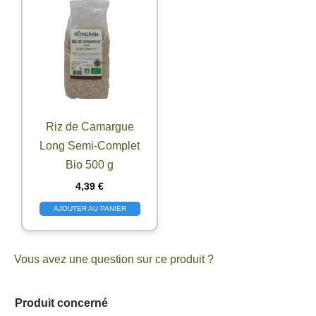
Riz de Camargue
Long Semi-Complet
Bio 500 g
4,39
€
AJOUTER AU PANIER
Vous avez une question sur ce produit ?
q
Produit concerné
u