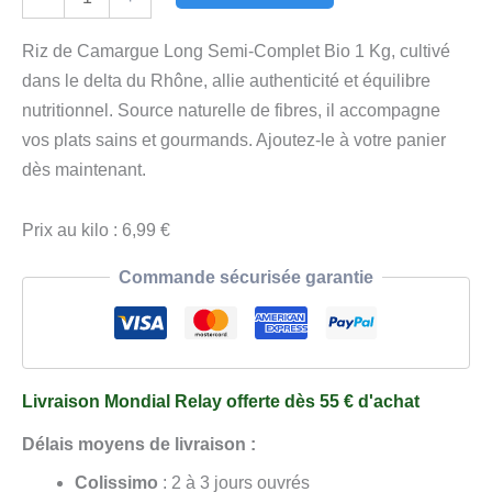
de
Riz
Riz de Camargue Long Semi-Complet Bio 1 Kg, cultivé
de
dans le delta du Rhône, allie authenticité et équilibre
Camargue
nutritionnel. Source naturelle de fibres, il accompagne
Long
vos plats sains et gourmands. Ajoutez-le à votre panier
Semi-
dès maintenant.
Complet
Bio
Prix au kilo : 6,99 €
1
Commande sécurisée garantie
Kg
Livraison Mondial Relay offerte dès 55 € d'achat
Délais moyens de livraison :
Colissimo
: 2 à 3 jours ouvrés