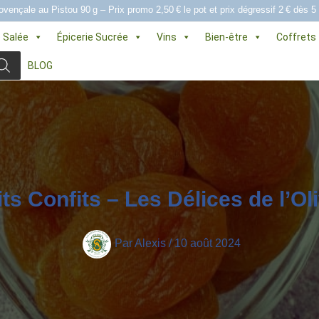
ovençale au Pistou 90 g – Prix promo 2,50 € le pot et prix dégressif 2 € dès 5
e Salée
Épicerie Sucrée
Vins
Bien-être
Coffrets
BLOG
its Confits – Les Délices de l’Oli
Par
Alexis
/
10 août 2024