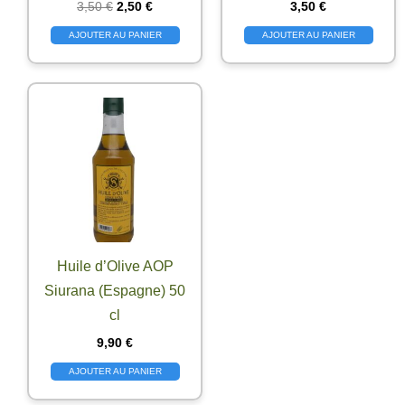
Le
Le
3,50
€
2,50
€
3,50
€
prix
prix
AJOUTER AU PANIER
AJOUTER AU PANIER
initial
actuel
était :
est :
3,50 €.
2,50 €.
Huile d’Olive AOP
Siurana (Espagne) 50
cl
9,90
€
AJOUTER AU PANIER