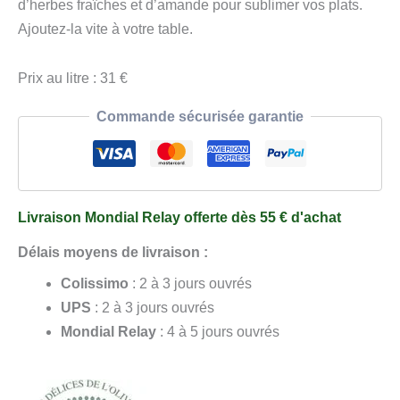
Provence
d’herbes fraîches et d’amande pour sublimer vos plats.
–
Ajoutez-la vite à votre table.
Cuvée
2026
Prix au litre : 31 €
–
Commande sécurisée garantie
50
cl
Livraison Mondial Relay offerte dès 55 € d'achat
Délais moyens de livraison :
Colissimo
: 2 à 3 jours ouvrés
UPS
: 2 à 3 jours ouvrés
Mondial Relay
: 4 à 5 jours ouvrés