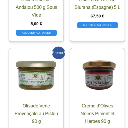
Andalou 500 g Sous
Siurana (Espagne) 5 L
Vide
67,50
€
5,00
€
AJOUTER AU PANIER
AJOUTER AU PANIER
Promo !
Olivade Verte
Crème d’Olives
Provençale au Pistou
Noires Piment et
90 g
Herbes 90 g