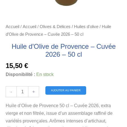
Accueil
/
Accueil
/
Olives & Délices
/
Huiles d'olive
/ Huile
d’Olive de Provence – Cuvée 2026 – 50 cl
Huile d’Olive de Provence – Cuvée
2026 – 50 cl
15,50
€
Disponibilité :
En stock
quantité
Alternative:
AJOUTER AU PANIER
-
+
de
Huile
Huile d’Olive de Provence 50 cl – Cuvée 2026, extra
d’Olive
vierge et non filtrée, issue d’un assemblage raffiné de
de
variétés provençales. Arômes intenses d’artichaut,