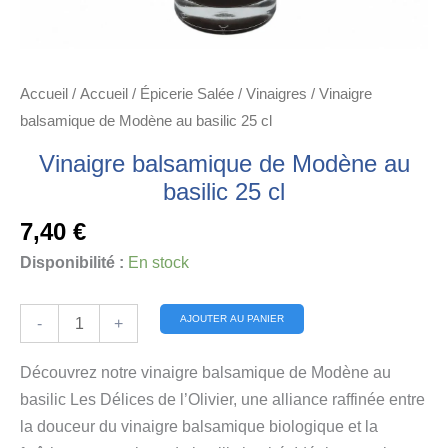
Accueil
/
Accueil
/
Épicerie Salée
/
Vinaigres
/ Vinaigre
balsamique de Modène au basilic 25 cl
Vinaigre balsamique de Modène au
basilic 25 cl
7,40
€
Disponibilité :
En stock
quantité
Alternative:
AJOUTER AU PANIER
-
+
de
Vinaigre
Découvrez notre vinaigre balsamique de Modène au
balsamique
basilic Les Délices de l’Olivier, une alliance raffinée entre
de
la douceur du vinaigre balsamique biologique et la