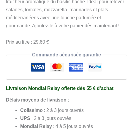
Modène
fraîcheur aromatique du basilic haché. Idéal pour relever
au
salades, tomates, mozzarella, marinades et plats
basilic
méditerranéens avec une touche parfumée et
25
gourmande. Ajoutez-le à votre panier dès maintenant !
cl
Prix au litre : 29,60 €
Commande sécurisée garantie
Livraison Mondial Relay offerte dès 55 € d'achat
Délais moyens de livraison :
Colissimo
: 2 à 3 jours ouvrés
UPS
: 2 à 3 jours ouvrés
Mondial Relay
: 4 à 5 jours ouvrés