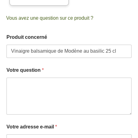
Vous avez une question sur ce produit ?
V
Produit concerné
o
t
r
e
*
*
Votre question
*
Votre adresse e-mail
*