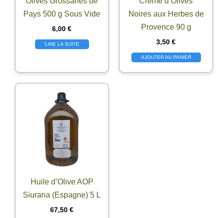
Olives Grossanes de
Crème d’Olives
Pays 500 g Sous Vide
Noires aux Herbes de
Provence 90 g
6,00
€
3,50
€
LIRE LA SUITE
AJOUTER AU PANIER
Huile d’Olive AOP
Siurana (Espagne) 5 L
67,50
€