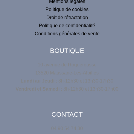
:
Mentions légales
Politique de cookies
Droit de rétractation
Politique de confidentialité
Conditions générales de vente
BOUTIQUE
10 avenue de Roquerousse
13520 Maussane-Les-Alpilles
Lundi au Jeudi :
8h-12h30 et 13h30-17h30
Vendredi et Samedi :
8h-12h30 et 13h30-17h00
CONTACT
04 90 54 74 30