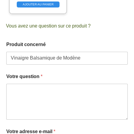
AJOUTER AU PANIER
Vous avez une question sur ce produit ?
Produit concerné
V
Votre question
*
o
t
r
e
*
e
-
m
a
i
Votre adresse e-mail
*