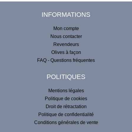
m
a
l
i
INFORMATIONS
t
l
P
e
Mon compte
r
r
o
Nous contacter
d
n
Revendeurs
u
a
i
Olives à façon
t
t
FAQ - Questions fréquentes
i
v
POLITIQUES
e
:
Mentions légales
Politique de cookies
Droit de rétractation
Politique de confidentialité
Conditions générales de vente