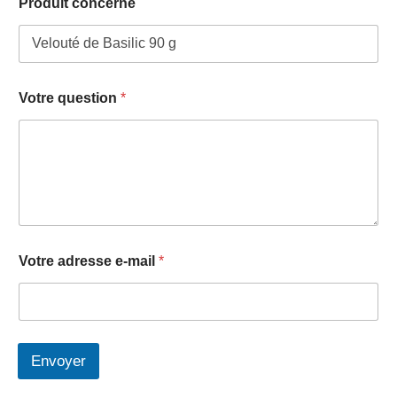
Produit concerné
Votre question
*
a
Votre adresse e-mail
*
d
r
e
s
s
e
Envoyer
e
-
A