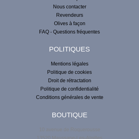
r
n
Nous contacter
c
n
Revendeurs
e
a
r
Olives à façon
n
t
FAQ - Questions fréquentes
é
i
v
POLITIQUES
e
:
Mentions légales
Politique de cookies
Droit de rétractation
Politique de confidentialité
Conditions générales de vente
BOUTIQUE
10 avenue de Roquerousse
13520 Maussane-Les-Alpilles