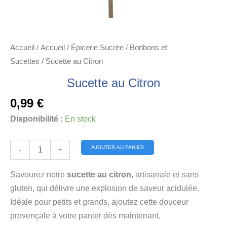
Accueil
/
Accueil
/
Épicerie Sucrée
/
Bonbons et
Sucettes
/ Sucette au Citron
Sucette au Citron
0,99
€
Disponibilité :
En stock
quantité
Alternative:
AJOUTER AU PANIER
-
+
de
Sucette
Savourez notre
sucette au citron
, artisanale et sans
au
gluten, qui délivre une explosion de saveur acidulée.
Citron
Idéale pour petits et grands, ajoutez cette douceur
provençale à votre panier dès maintenant.