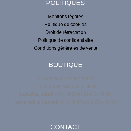
POLITIQUES
e
:
Mentions légales
Politique de cookies
Droit de rétractation
Politique de confidentialité
Conditions générales de vente
BOUTIQUE
10 avenue de Roquerousse
13520 Maussane-Les-Alpilles
Lundi au Jeudi :
8h-12h30 et 13h30-17h30
Vendredi et Samedi :
8h-12h30 et 13h30-17h00
CONTACT