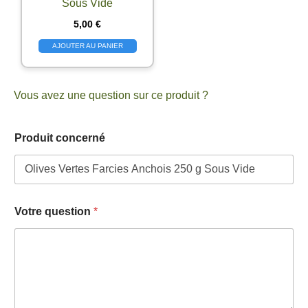
Sous Vide
5,00
€
AJOUTER AU PANIER
Vous avez une question sur ce produit ?
Produit concerné
V
Votre question
*
o
t
r
e
V
o
t
r