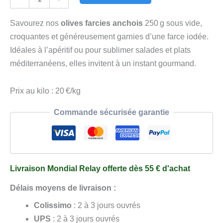
de
Olives
Savourez nos
olives farcies anchois
250 g sous vide,
Vertes
croquantes et généreusement garnies d’une farce iodée.
Farcies
Idéales à l’apéritif ou pour sublimer salades et plats
Anchois
méditerranéens, elles invitent à un instant gourmand.
250
g
Prix au kilo : 20 €/kg
Sous
Commande sécurisée garantie
Vide
Livraison Mondial Relay offerte dès 55 € d'achat
Délais moyens de livraison :
Colissimo
: 2 à 3 jours ouvrés
UPS
: 2 à 3 jours ouvrés