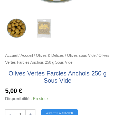
Accueil
/
Accueil
/
Olives & Délices
/
Olives sous Vide
/ Olives
Vertes Farcies Anchois 250 g Sous Vide
Olives Vertes Farcies Anchois 250 g
Sous Vide
5,00
€
Disponibilité :
En stock
quantité
Alternative:
AJOUTER AU PANIER
-
+