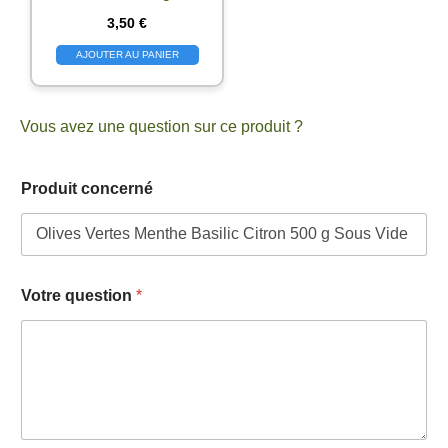
3,50
€
AJOUTER AU PANIER
Vous avez une question sur ce produit ?
Produit concerné
q
Votre question
*
u
e
s
t
i
o
n
e