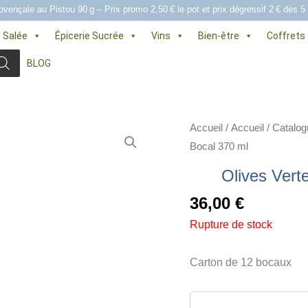
ovençale au Pistou 90 g – Prix promo 2,50 € le pot et prix dégressif 2 € dès 5
e Salée
Épicerie Sucrée
Vins
Bien-être
Coffrets
BLOG
Accueil
/
Accueil
/
Catalog
Bocal 370 ml
Olives Vert
36,00
€
Rupture de stock
Carton de 12 bocaux