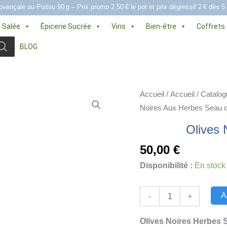
ovençale au Pistou 90 g – Prix promo 2,50 € le pot et prix dégressif 2 € dès 5
e Salée
Épicerie Sucrée
Vins
Bien-être
Coffrets
BLOG
Accueil
/
Accueil
/
Catalog
Noires Aux Herbes Seau d
Olives 
50,00
€
Disponibilité :
En stock
quantité
A
-
+
de
Olives
Olives Noires Herbes 