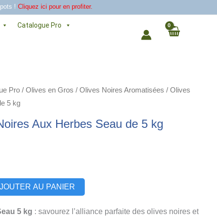
 pots !
Cliquez ici pour en profiter.
Catalogue Pro
ue Pro
/
Olives en Gros
/
Olives Noires Aromatisées
/ Olives
e 5 kg
Noires Aux Herbes Seau de 5 kg
Alternative:
JOUTER AU PANIER
Seau 5 kg
: savourez l’alliance parfaite des olives noires et