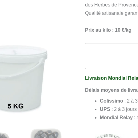
Noires
des Herbes de Provence,
Aux
Qualité artisanale garant
Herbes
Seau
Prix au kilo : 10 €/kg
de
5
kg
Livraison Mondial Rela
Délais moyens de livra
Colissimo
: 2 à 
UPS
: 2 à 3 jours
Mondial Relay
: 