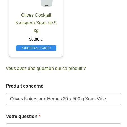
Olives Cocktail
Kalispera Seau de 5
kg
50,00
€
AJOUTER AU PANIER
Vous avez une question sur ce produit ?
e
Produit concerné
-
m
a
i
l
a
Votre question
*
d
r