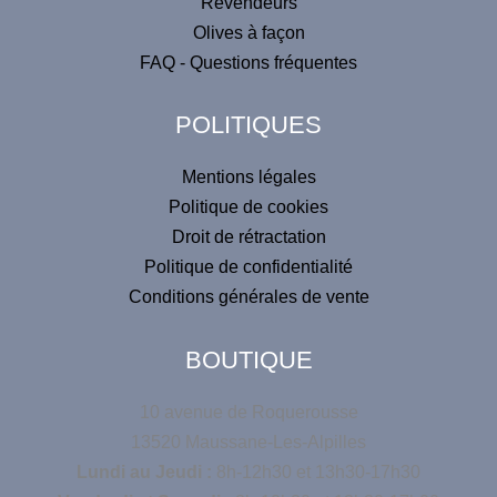
Revendeurs
a
Olives à façon
t
FAQ - Questions fréquentes
i
v
POLITIQUES
e
:
Mentions légales
Politique de cookies
Droit de rétractation
Politique de confidentialité
Conditions générales de vente
BOUTIQUE
10 avenue de Roquerousse
13520 Maussane-Les-Alpilles
Lundi au Jeudi :
8h-12h30 et 13h30-17h30