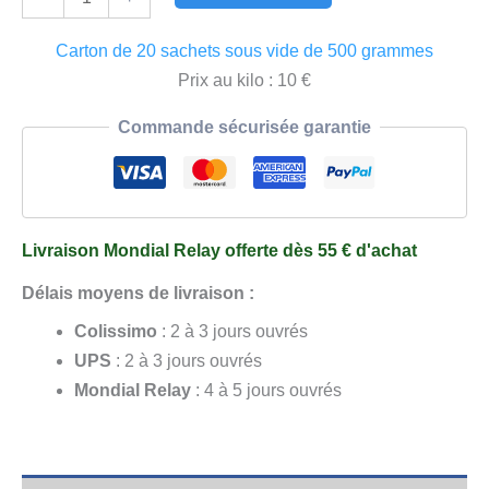
de
Olives
Carton de 20 sachets sous vide de 500 grammes
Noires
Prix au kilo : 10 €
aux
Commande sécurisée garantie
Herbes
20
x
500
Livraison Mondial Relay offerte dès 55 € d'achat
g
Sous
Délais moyens de livraison :
Vide
Colissimo
: 2 à 3 jours ouvrés
UPS
: 2 à 3 jours ouvrés
Mondial Relay
: 4 à 5 jours ouvrés