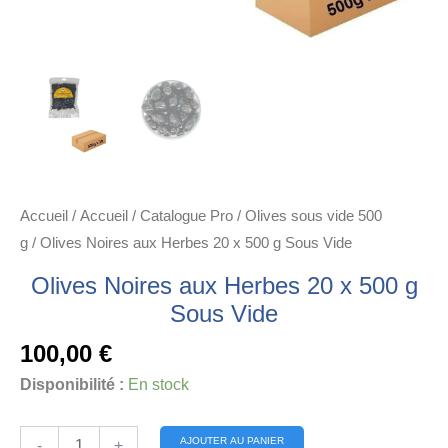
Accueil
/
Accueil
/
Catalogue Pro
/
Olives sous vide 500
g
/ Olives Noires aux Herbes 20 x 500 g Sous Vide
Olives Noires aux Herbes 20 x 500 g
Sous Vide
100,00
€
Disponibilité :
En stock
quantité
Alternative:
AJOUTER AU PANIER
-
+