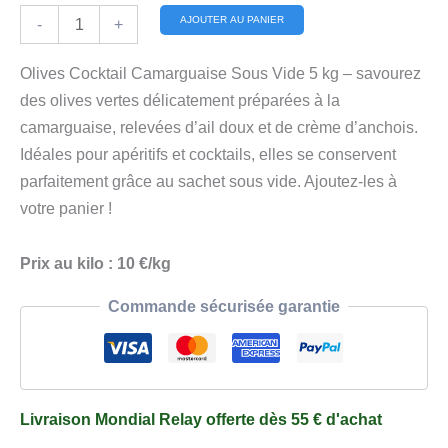
quantité
Alternative:
AJOUTER AU PANIER
-
+
de
Olives
Olives Cocktail Camarguaise Sous Vide 5 kg – savourez
Cocktail
des olives vertes délicatement préparées à la
Camarguaise
camarguaise, relevées d’ail doux et de crème d’anchois.
Sous
Idéales pour apéritifs et cocktails, elles se conservent
Vide
parfaitement grâce au sachet sous vide. Ajoutez-les à
5
votre panier !
kg
Prix au kilo : 10 €/kg
Commande sécurisée garantie
Livraison Mondial Relay offerte dès 55 € d'achat