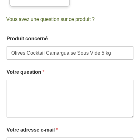
Vous avez une question sur ce produit ?
Produit concerné
c
Votre question
*
o
n
c
e
r
n
é
e
-
m
Votre adresse e-mail
*
a
i