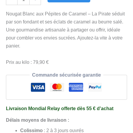
de
Nougat
Nougat Blanc aux Pépites de Caramel – La Pirate séduit
Blanc
par son fondant et ses éclats de caramel au beurre salé.
aux
Une gourmandise artisanale à partager ou offrir, idéale
Pépites
pour combler vos envies sucrées. Ajoutez-la vite à votre
de
panier.
Caramel
-
Prix au kilo : 79,90 €
La
Commande sécurisée garantie
Pirate
Livraison Mondial Relay offerte dès 55 € d'achat
Délais moyens de livraison :
Colissimo
: 2 à 3 jours ouvrés