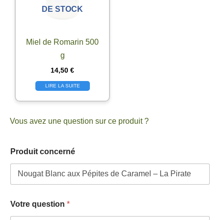
DE STOCK
Miel de Romarin 500
g
14,50
€
LIRE LA SUITE
Vous avez une question sur ce produit ?
P
Produit concerné
r
o
d
u
i
t
Votre question
*
V
o