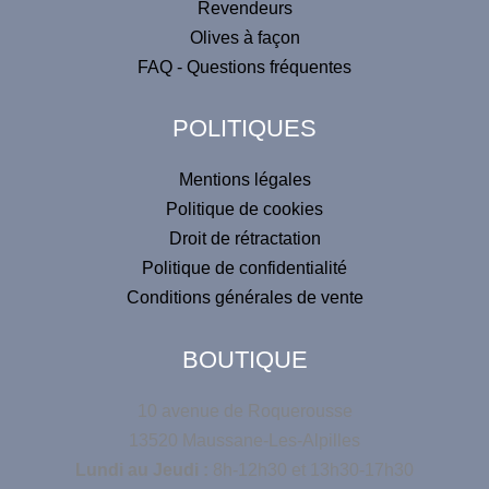
Revendeurs
a
Olives à façon
t
FAQ - Questions fréquentes
i
v
POLITIQUES
e
:
Mentions légales
Politique de cookies
Droit de rétractation
Politique de confidentialité
Conditions générales de vente
BOUTIQUE
10 avenue de Roquerousse
13520 Maussane-Les-Alpilles
Lundi au Jeudi :
8h-12h30 et 13h30-17h30