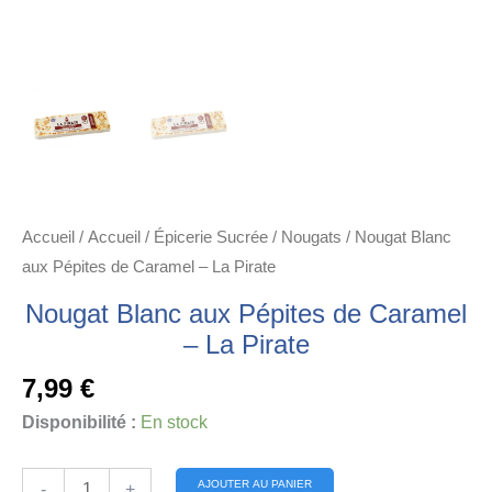
Accueil
/
Accueil
/
Épicerie Sucrée
/
Nougats
/ Nougat Blanc
aux Pépites de Caramel – La Pirate
Nougat Blanc aux Pépites de Caramel
– La Pirate
7,99
€
Disponibilité :
En stock
quantité
Alternative:
AJOUTER AU PANIER
-
+