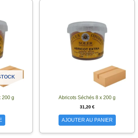
STOCK
 200 g
Abricots Séchés 8 x 200 g
31,20
€
E
AJOUTER AU PANIER