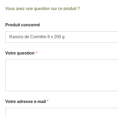
Vous avez une question sur ce produit ?
a
Produit concerné
d
r
e
s
s
e
Votre question
*
e
-
m
a
i
l
q
u
e
s
Votre adresse e-mail
*
t
i
o