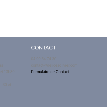
CONTACT
04 90 54 74 30
es
contact@delicesolivier.com
et 13h30-
Formulaire de Contact
h30 et