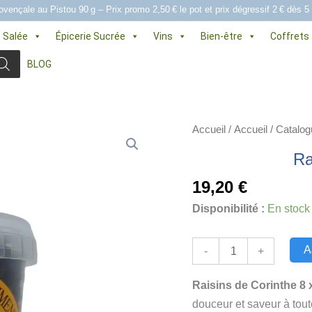
ovençale au Pistou 90 g – Prix promo 2,50 € le pot et prix dégressif 2 € dès 5
e Salée
Épicerie Sucrée
Vins
Bien-être
Coffrets
BLOG
Accueil
/
Accueil
/
Catalog
Ra
19,20
€
Disponibilité :
En stock
quantité
A
-
+
de
Raisins
Raisins de Corinthe 8 
de
douceur et saveur à tout