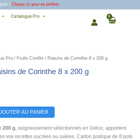
 pots !
Cliquez ici pour en profiter.
Catalogue Pro
ue Pro
/
Fruits Confits
/ Raisins de Corinthe 8 x 200 g
isins de Corinthe 8 x 200 g
Alternative:
JOUTER AU PANIER
x 200 g
, soigneusement sélectionnés en Grèce, apportent
es vos recettes sucrées ou salées. Carton pratique de 8 pots