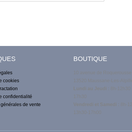
QUES
BOUTIQUE
égales
10 avenue de Roquerousse
e cookies
13520 Maussane-Les-Alpill
ractation
Lundi au Jeudi :
8h-12h30 
e confidentialité
17h30
 générales de vente
Vendredi et Samedi :
8h-12
13h30-17h00