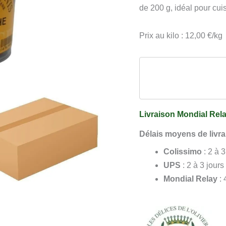
Corinthe
de 200 g, idéal pour cui
8
x
Prix au kilo : 12,00 €/kg
200
g
Livraison Mondial Rela
Délais moyens de livra
Colissimo
: 2 à 
UPS
: 2 à 3 jours
Mondial Relay
: 