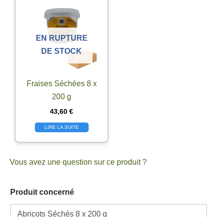
EN RUPTURE
DE STOCK
Fraises Séchées 8 x
200 g
43,60
€
LIRE LA SUITE
Vous avez une question sur ce produit ?
e
Produit concerné
-
m
a