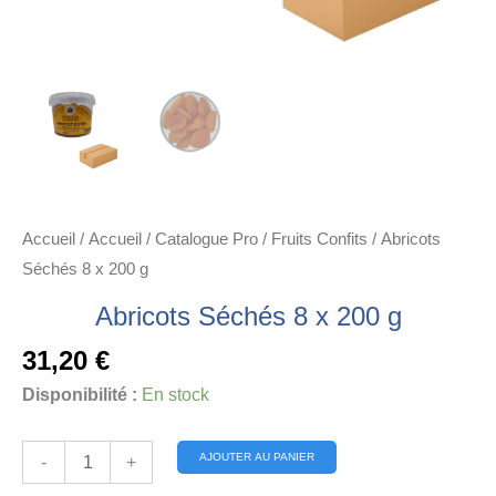
Accueil
/
Accueil
/
Catalogue Pro
/
Fruits Confits
/ Abricots
Séchés 8 x 200 g
Abricots Séchés 8 x 200 g
31,20
€
Disponibilité :
En stock
quantité
Alternative:
AJOUTER AU PANIER
-
+
de