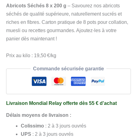
Abricots
Abricots Séchés 8 x 200 g
– Savourez nos abricots
Séchés
séchés de qualité supérieure, naturellement sucrés et
8
riches en fibres. Carton pratique de 8 pots pour collation,
x
muesli ou recettes gourmandes. Ajoutez-les à votre
200
panier dès maintenant !
g
Prix au kilo : 19,50 €/kg
Commande sécurisée garantie
Livraison Mondial Relay offerte dès 55 € d'achat
Délais moyens de livraison :
Colissimo
: 2 à 3 jours ouvrés
UPS
: 2 à 3 jours ouvrés