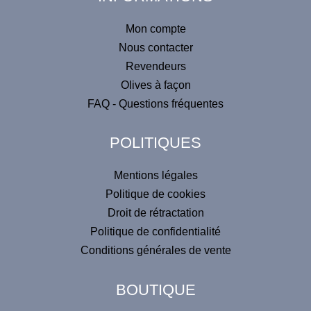
e
Mon compte
r
Nous contacter
n
Revendeurs
a
Olives à façon
t
FAQ - Questions fréquentes
i
v
POLITIQUES
e
:
Mentions légales
Politique de cookies
Droit de rétractation
Politique de confidentialité
Conditions générales de vente
BOUTIQUE