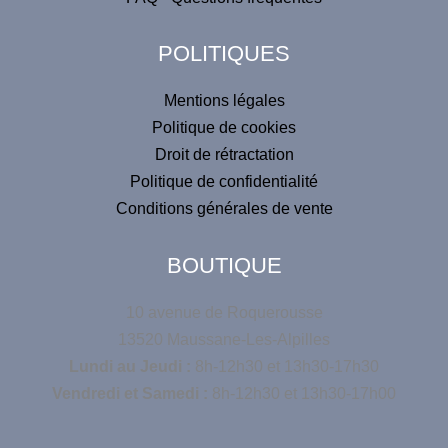
i
v
POLITIQUES
e
:
Mentions légales
Politique de cookies
Droit de rétractation
Politique de confidentialité
Conditions générales de vente
BOUTIQUE
10 avenue de Roquerousse
13520 Maussane-Les-Alpilles
Lundi au Jeudi :
8h-12h30 et 13h30-17h30
Vendredi et Samedi :
8h-12h30 et 13h30-17h00