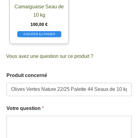
Camarguaise Seau de
10 kg
100,00
€
AJOUTER AU PANIER
Vous avez une question sur ce produit ?
V
Produit concerné
o
t
r
e
*
V
Votre question
*
o
t
r
e