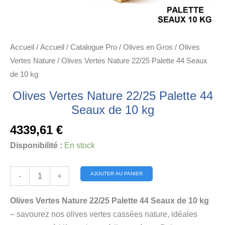
Accueil
/
Accueil
/
Catalogue Pro
/
Olives en Gros
/
Olives
Vertes Nature
/ Olives Vertes Nature 22/25 Palette 44 Seaux
de 10 kg
Olives Vertes Nature 22/25 Palette 44
Seaux de 10 kg
4339,61
€
Disponibilité :
En stock
quantité
Alternative:
AJOUTER AU PANIER
-
+
de
Olives
Olives Vertes Nature 22/25 Palette 44 Seaux de 10 kg
Vertes
– savourez nos olives vertes cassées nature, idéales