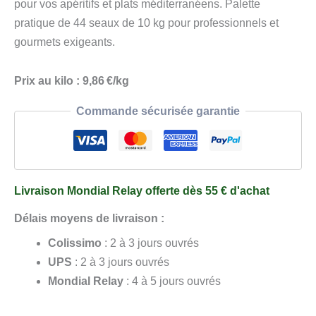
Nature
pour vos apéritifs et plats méditerranéens. Palette
22/25
pratique de 44 seaux de 10 kg pour professionnels et
Palette
gourmets exigeants.
44
Seaux
Prix au kilo : 9,86 €/kg
de
Commande sécurisée garantie
10
kg
Livraison Mondial Relay offerte dès 55 € d'achat
Délais moyens de livraison :
Colissimo
: 2 à 3 jours ouvrés
UPS
: 2 à 3 jours ouvrés
Mondial Relay
: 4 à 5 jours ouvrés