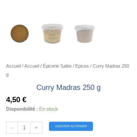
Accueil
/
Accueil
/
Épicerie Salée
/
Epices
/ Curry Madras 250
g
Curry Madras 250 g
4,50
€
Disponibilité :
En stock
quantité
Alternative:
AJOUTER AU PANIER
-
+
de