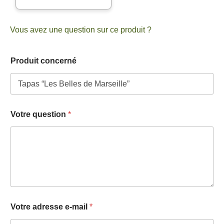
Vous avez une question sur ce produit ?
Produit concerné
*
Votre question
*
*
e
-
m
a
i
l
Votre adresse e-mail
*