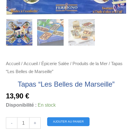
Accueil
/
Accueil
/
Épicerie Salée
/
Produits de la Mer
/ Tapas
“Les Belles de Marseille”
Tapas “Les Belles de Marseille”
13,90
€
Disponibilité :
En stock
quantité
Alternative:
AJOUTER AU PANIER
-
+
de