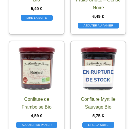
Noire
5,40
€
6,49
€
LIRE LA SUITE
AJOUTER AU PANIER
EN RUPTURE
DE STOCK
Confiture de
Confiture Myrtille
Framboise Bio
Sauvage Bio
4,59
€
5,75
€
AJOUTER AU PANIER
LIRE LA SUITE