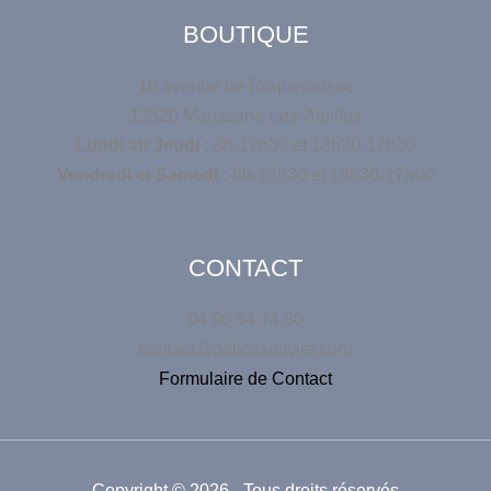
BOUTIQUE
10 avenue de Roquerousse
13520 Maussane-Les-Alpilles
Lundi au Jeudi :
8h-12h30 et 13h30-17h30
Vendredi et Samedi :
8h-12h30 et 13h30-17h00
CONTACT
04 90 54 74 30
contact@delicesolivier.com
Formulaire de Contact
Copyright © 2026 - Tous droits réservés