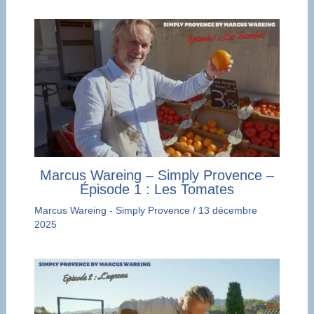
Marcus Wareing – Simply Provence –
Épisode 1 : Les Tomates
Marcus Wareing - Simply Provence
/
13 décembre
2025