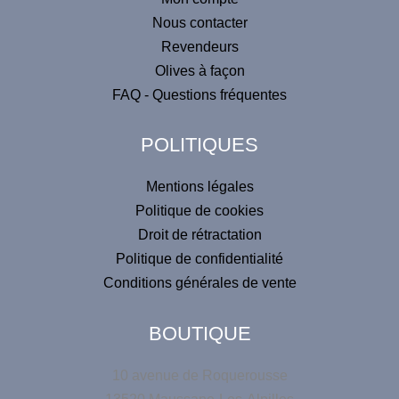
r
m
Nous contacter
a
n
Revendeurs
i
a
l
Olives à façon
t
FAQ - Questions fréquentes
i
v
POLITIQUES
e
:
Mentions légales
Politique de cookies
Droit de rétractation
Politique de confidentialité
Conditions générales de vente
BOUTIQUE
10 avenue de Roquerousse