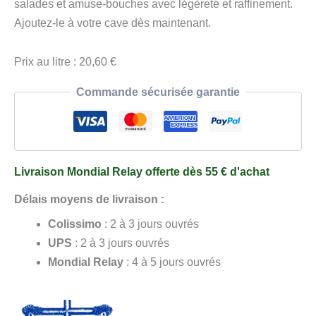
Ella
salades et amuse-bouches avec légèreté et raffinement.
Les
Ajoutez-le à votre cave dès maintenant.
P’tites
Cousines
Prix au litre : 20,60 €
75
Commande sécurisée garantie
cl
Livraison Mondial Relay offerte dès 55 € d'achat
Délais moyens de livraison :
Colissimo
: 2 à 3 jours ouvrés
UPS
: 2 à 3 jours ouvrés
Mondial Relay
: 4 à 5 jours ouvrés