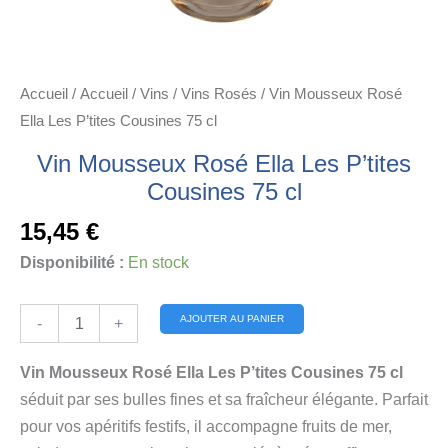
Accueil
/
Accueil
/
Vins
/
Vins Rosés
/ Vin Mousseux Rosé
Ella Les P’tites Cousines 75 cl
Vin Mousseux Rosé Ella Les P’tites
Cousines 75 cl
15,45
€
Disponibilité :
En stock
quantité
Alternative:
AJOUTER AU PANIER
-
+
de
Vin
Vin Mousseux Rosé Ella Les P’tites Cousines 75 cl
Mousseux
séduit par ses bulles fines et sa fraîcheur élégante. Parfait
Rosé
pour vos apéritifs festifs, il accompagne fruits de mer,