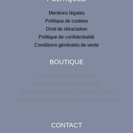
e
:
Mentions légales
Politique de cookies
Droit de rétractation
Politique de confidentialité
Conditions générales de vente
BOUTIQUE
10 avenue de Roquerousse
13520 Maussane-Les-Alpilles
Lundi au Jeudi :
8h-12h30 et 13h30-17h30
Vendredi et Samedi :
8h-12h30 et 13h30-17h00
CONTACT