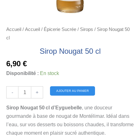
Accueil
/
Accueil
/
Épicerie Sucrée
/
Sirops
/ Sirop Nougat 50
cl
Sirop Nougat 50 cl
6,90
€
Disponibilité :
En stock
quantité
Alternative:
AJOUTER AU PANIER
-
+
de
Sirop
Sirop Nougat 50 cl d’Eyguebelle
, une douceur
Nougat
gourmande à base de nougat de Montélimar. Idéal dans
50
l’eau, sur vos desserts ou boissons chaudes, il transforme
cl
chaque moment en plaisir sucré authentique.