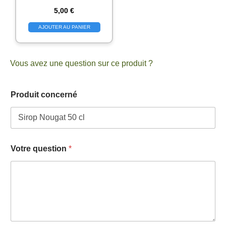
5,00
€
AJOUTER AU PANIER
Vous avez une question sur ce produit ?
Produit concerné
c
Votre question
*
o
n
c
e
r
n
é
c