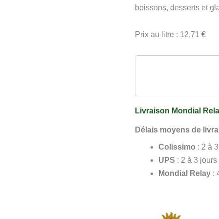
de
boissons, desserts et gl
Carpentras
70
Prix au litre : 12,71 €
cl
Livraison Mondial Rela
Délais moyens de livra
Colissimo
: 2 à 
UPS
: 2 à 3 jours
Mondial Relay
: 