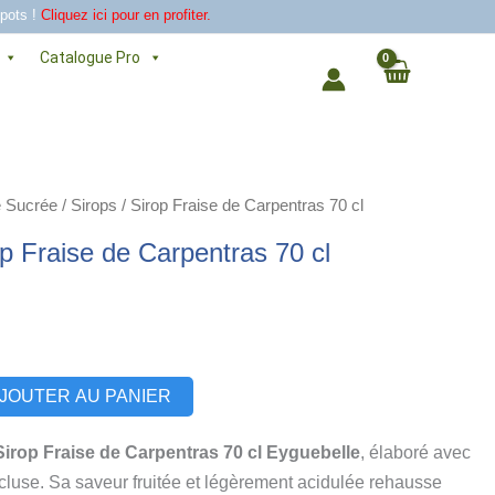
 pots !
Cliquez ici pour en profiter.
Catalogue Pro
e Sucrée
/
Sirops
/ Sirop Fraise de Carpentras 70 cl
p Fraise de Carpentras 70 cl
Alternative:
JOUTER AU PANIER
Sirop Fraise de Carpentras 70 cl Eyguebelle
, élaboré avec
cluse. Sa saveur fruitée et légèrement acidulée rehausse