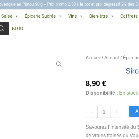
ovençale au Pistou 90 g – Prix promo 2,50 € le pot et prix dégressif 2 € dès 5
e Salée
Épicerie Sucrée
Vins
Bien-être
Coffrets
BLOG
Accueil
/
Accueil
/
Épiceri
Siro
8,90
€
Disponibilité :
En stock
quantité
A
-
+
de
Sirop
Savourez l’intensité du
Fraise
de vraies fraises du Vau