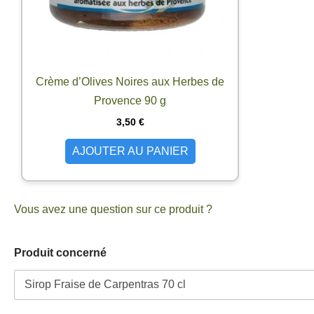
Crème d’Olives Noires aux Herbes de
Provence 90 g
3,50
€
AJOUTER AU PANIER
Vous avez une question sur ce produit ?
*
Produit concerné
P
r
o
d
u