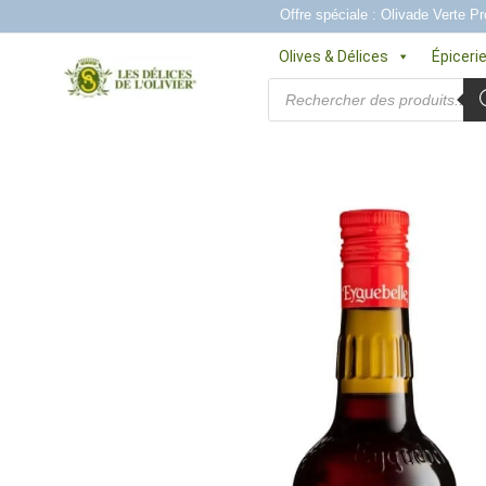
Aller
Offre spéciale : Olivade Verte Pr
au
Olives & Délices
Épiceri
contenu
Recherche
de
produits