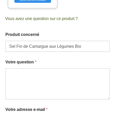
AJOUTER AU PANIER
Vous avez une question sur ce produit ?
Produit concerné
V
Votre question
*
o
t
r
e
*
a
d
r
e
s
Votre adresse e-mail
*
s