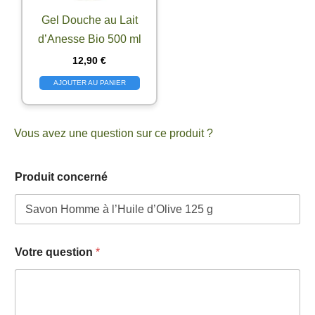
Gel Douche au Lait
d’Anesse Bio 500 ml
12,90
€
AJOUTER AU PANIER
Vous avez une question sur ce produit ?
a
Produit concerné
d
r
e
s
s
e
Votre question
*
P
r
o
d
u