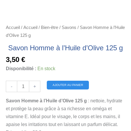
Accueil
/
Accueil
/
Bien-être
/
Savons
/ Savon Homme à l’Huile
d’Olive 125 g
Savon Homme à l’Huile d’Olive 125 g
3,50
€
Disponibilité :
En stock
quantité
Alternative:
AJOUTER AU PANIER
-
+
de
Savon
Savon Homme à l’Huile d’Olive 125 g
: nettoie, hydrate
Homme
et protège la peau grâce à sa richesse en oméga et
à
vitamine E. Idéal pour le visage, le corps et les mains, il
l'Huile
apaise les irritations tout en laissant un parfum délicat.