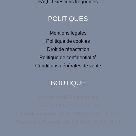
FAQ - Questions fréquentes
i
v
POLITIQUES
e
:
Mentions légales
Politique de cookies
Droit de rétractation
Politique de confidentialité
Conditions générales de vente
BOUTIQUE
10 avenue de Roquerousse
13520 Maussane-Les-Alpilles
Lundi au Jeudi :
8h-12h30 et 13h30-17h30
Vendredi et Samedi :
8h-12h30 et 13h30-17h00