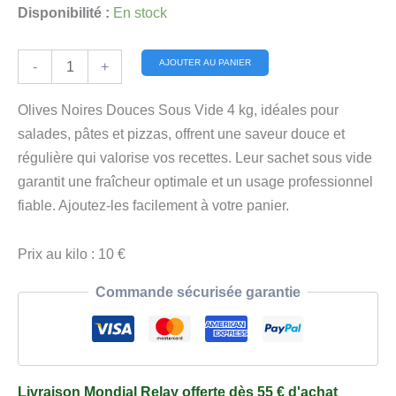
Disponibilité :
En stock
quantité
Alternative:
AJOUTER AU PANIER
-
+
de
Olives
Olives Noires Douces Sous Vide 4 kg, idéales pour
Noires
salades, pâtes et pizzas, offrent une saveur douce et
Douces
régulière qui valorise vos recettes. Leur sachet sous vide
Sous
garantit une fraîcheur optimale et un usage professionnel
Vide
fiable. Ajoutez-les facilement à votre panier.
4
kg
Prix au kilo : 10 €
Commande sécurisée garantie
Livraison Mondial Relay offerte dès 55 € d'achat