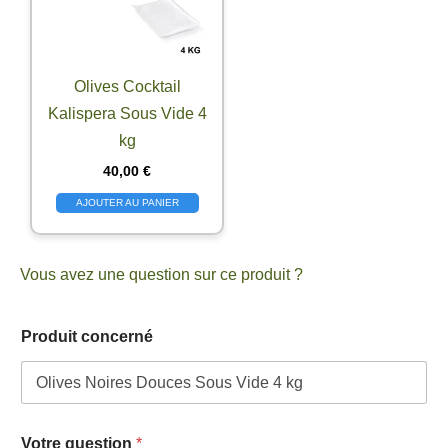
Olives Cocktail
Kalispera Sous Vide 4
kg
40,00
€
AJOUTER AU PANIER
Vous avez une question sur ce produit ?
V
Produit concerné
o
t
r
e
c
o
Votre question
*