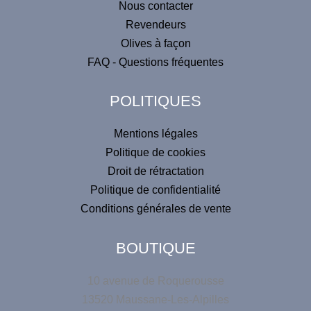
Nous contacter
n
Revendeurs
a
Olives à façon
t
FAQ - Questions fréquentes
i
v
POLITIQUES
e
:
Mentions légales
Politique de cookies
Droit de rétractation
Politique de confidentialité
Conditions générales de vente
BOUTIQUE
10 avenue de Roquerousse
13520 Maussane-Les-Alpilles