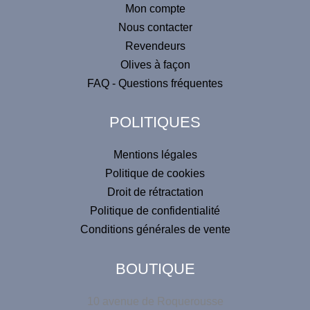
Mon compte
e
r
Nous contacter
n
Revendeurs
a
Olives à façon
t
FAQ - Questions fréquentes
i
v
POLITIQUES
e
:
Mentions légales
Politique de cookies
Droit de rétractation
Politique de confidentialité
Conditions générales de vente
BOUTIQUE
10 avenue de Roquerousse