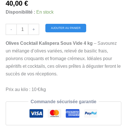
40,00
€
Disponibilité :
En stock
quantité
Alternative:
AJOUTER AU PANIER
-
+
de
Olives
Olives Cocktail Kalispera Sous Vide 4 kg
– Savourez
Cocktail
un mélange d’olives variées, relevé de basilic frais,
Kalispera
poivrons croquants et fromage crémeux. Idéales pour
Sous
apéritifs et cocktails, ces olives prêtes à déguster feront le
Vide
succès de vos réceptions.
4
kg
Prix au kilo : 10 €/kg
Commande sécurisée garantie