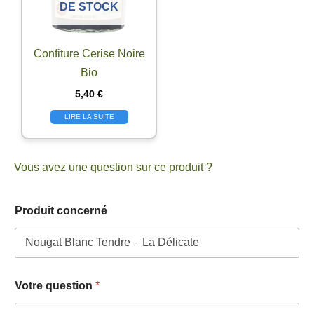
DE STOCK
Confiture Cerise Noire
Bio
5,40
€
LIRE LA SUITE
Vous avez une question sur ce produit ?
V
Produit concerné
o
t
r
e
a
d
Votre question
*
r
e