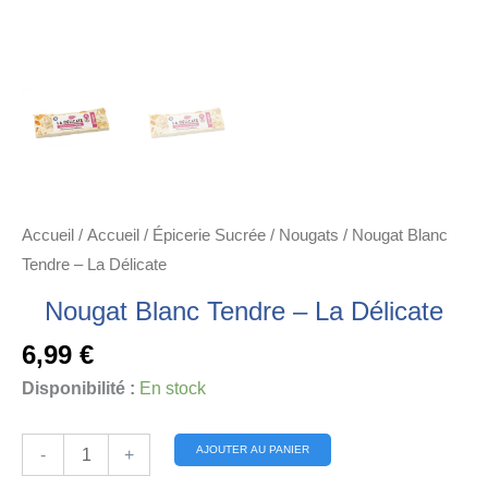
Accueil
/
Accueil
/
Épicerie Sucrée
/
Nougats
/ Nougat Blanc
Tendre – La Délicate
Nougat Blanc Tendre – La Délicate
6,99
€
Disponibilité :
En stock
quantité
Alternative:
AJOUTER AU PANIER
-
+
de