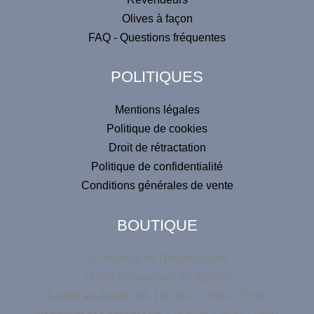
a
Olives à façon
t
FAQ - Questions fréquentes
i
v
POLITIQUES
e
:
Mentions légales
Politique de cookies
Droit de rétractation
Politique de confidentialité
Conditions générales de vente
BOUTIQUE
10 avenue de Roquerousse
13520 Maussane-Les-Alpilles
Lundi au Jeudi :
8h-12h30 et 13h30-17h30