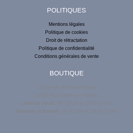
v
POLITIQUES
e
:
Mentions légales
Politique de cookies
Droit de rétractation
Politique de confidentialité
Conditions générales de vente
BOUTIQUE
10 avenue de Roquerousse
13520 Maussane-Les-Alpilles
Lundi au Jeudi :
8h-12h30 et 13h30-17h30
Vendredi et Samedi :
8h-12h30 et 13h30-17h00