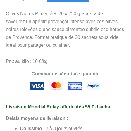
de
Olives
Olives Noires Pimentées 20 x 250 g Sous Vide :
Noires
savourez un apéritif provençal intense avec ces olives
Pimentées
noires relevées d’une sauce pimentée subtile et d’herbes
20
de Provence. Format pratique de 20 sachets sous vide,
x
idéal pour partager ou cuisiner.
250
g
Prix au kilo : 10 €/kg
Sous
Commande sécurisée garantie
Vide
Livraison Mondial Relay offerte dès 55 € d'achat
Délais moyens de livraison :
Colissimo
: 2 à 3 jours ouvrés