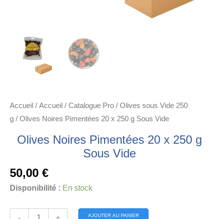
Accueil
/
Accueil
/
Catalogue Pro
/
Olives sous Vide 250
g
/ Olives Noires Pimentées 20 x 250 g Sous Vide
Olives Noires Pimentées 20 x 250 g
Sous Vide
50,00
€
Disponibilité :
En stock
quantité
Alternative:
AJOUTER AU PANIER
-
+