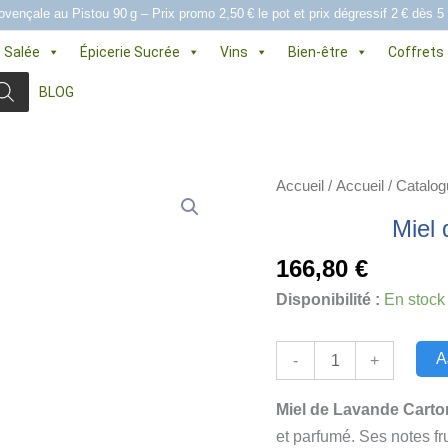
ovençale au Pistou 90 g – Prix promo 2,50 € le pot et prix dégressif 2 € dès 5
e Salée
Épicerie Sucrée
Vins
Bien-être
Coffrets
BLOG
Accueil
/
Accueil
/
Catalog
Miel 
166,80
€
Disponibilité :
En stock
quantité
A
-
+
de
Miel
Miel de Lavande Carto
de
et parfumé. Ses notes fr