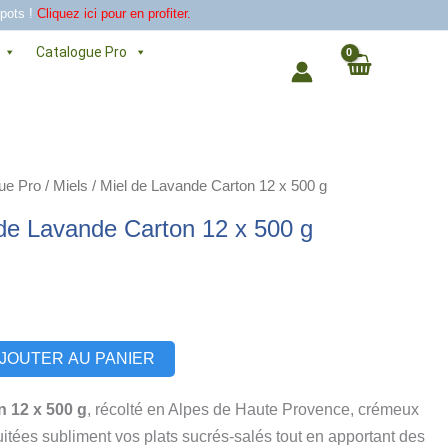
 pots !
Cliquez ici pour en profiter.
Catalogue Pro
ue Pro
/
Miels
/ Miel de Lavande Carton 12 x 500 g
de Lavande Carton 12 x 500 g
Alternative:
JOUTER AU PANIER
n 12 x 500 g
, récolté en Alpes de Haute Provence, crémeux
uitées subliment vos plats sucrés-salés tout en apportant des