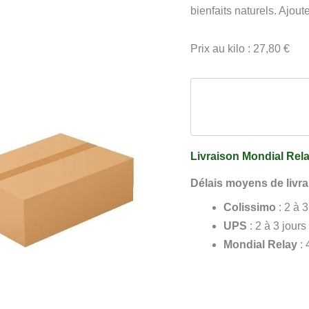
Lavande
bienfaits naturels. Ajoute
Carton
12
Prix au kilo : 27,80 €
x
500
g
Livraison Mondial Rela
Délais moyens de livra
Colissimo
: 2 à 
UPS
: 2 à 3 jours
Mondial Relay
: 