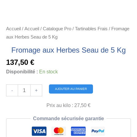
Accueil
/
Accueil
/
Catalogue Pro
/
Tartinables Frais
/ Fromage
aux Herbes Seau de 5 Kg
Fromage aux Herbes Seau de 5 Kg
137,50
€
Disponibilité :
En stock
quantité
Alternative:
AJOUTER AU PANIER
-
+
de
Fromage
Prix au kilo : 27,50 €
aux
Commande sécurisée garantie
Herbes
Seau