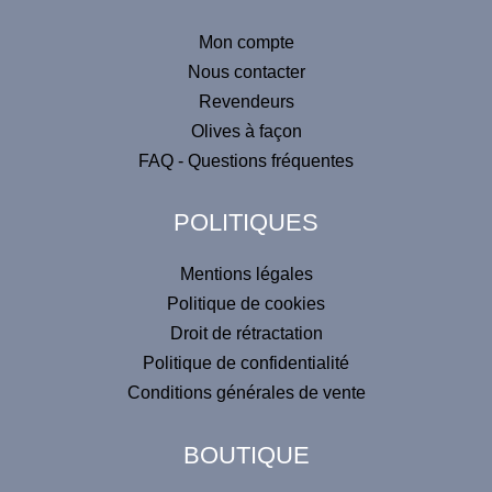
e
Mon compte
r
Nous contacter
n
Revendeurs
a
Olives à façon
t
FAQ - Questions fréquentes
i
v
POLITIQUES
e
:
Mentions légales
Politique de cookies
Droit de rétractation
Politique de confidentialité
Conditions générales de vente
BOUTIQUE