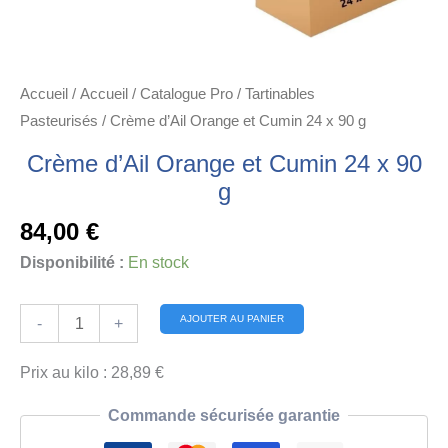
Accueil
/
Accueil
/
Catalogue Pro
/
Tartinables
Pasteurisés
/ Crème d’Ail Orange et Cumin 24 x 90 g
Crème d’Ail Orange et Cumin 24 x 90
g
84,00
€
Disponibilité :
En stock
quantité
Alternative:
AJOUTER AU PANIER
-
+
de
Crème
Prix au kilo : 28,89 €
d'Ail
Commande sécurisée garantie
Orange