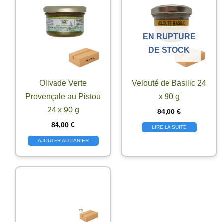
EN RUPTURE
DE STOCK
Olivade Verte
Velouté de Basilic 24
Provençale au Pistou
x 90 g
24 x 90 g
84,00
€
84,00
€
LIRE LA SUITE
AJOUTER AU PANIER