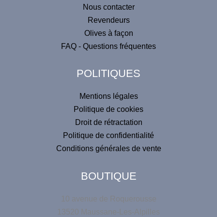
o
Nous contacter
t
n
Revendeurs
r
a
e
Olives à façon
t
FAQ - Questions fréquentes
i
v
POLITIQUES
e
:
Mentions légales
Politique de cookies
Droit de rétractation
Politique de confidentialité
Conditions générales de vente
BOUTIQUE
10 avenue de Roquerousse
13520 Maussane-Les-Alpilles