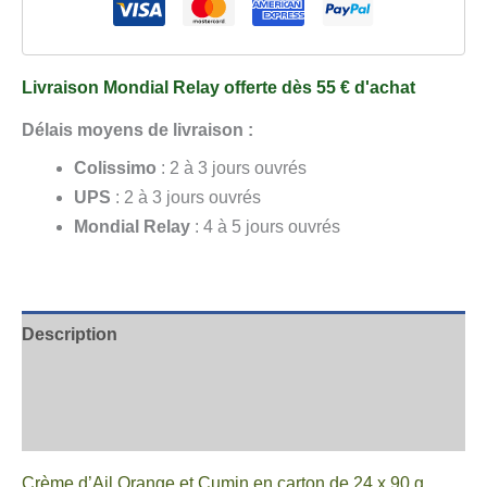
et
Cumin
24
Livraison Mondial Relay offerte dès 55 € d'achat
x
90
Délais moyens de livraison :
g
Colissimo
: 2 à 3 jours ouvrés
UPS
: 2 à 3 jours ouvrés
Mondial Relay
: 4 à 5 jours ouvrés
Description
Informations complémentaires
Avis
Crème d’Ail Orange et Cumin en carton de 24 x 90 g