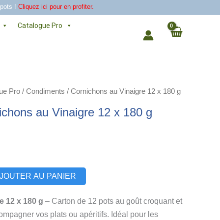
 pots !
Cliquez ici pour en profiter.
Catalogue Pro
ue Pro
/
Condiments
/ Cornichons au Vinaigre 12 x 180 g
ichons au Vinaigre 12 x 180 g
Alternative:
JOUTER AU PANIER
e 12 x 180 g
– Carton de 12 pots au goût croquant et
ompagner vos plats ou apéritifs. Idéal pour les