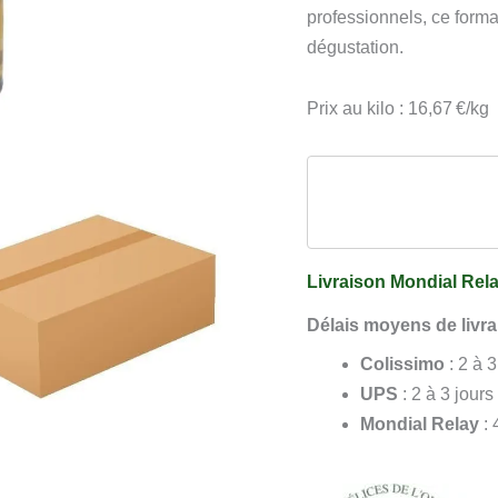
Vinaigre
professionnels, ce forma
12
dégustation.
x
180
Prix au kilo : 16,67 €/kg
g
Livraison Mondial Rela
Délais moyens de livra
Colissimo
: 2 à 
UPS
: 2 à 3 jours
Mondial Relay
: 