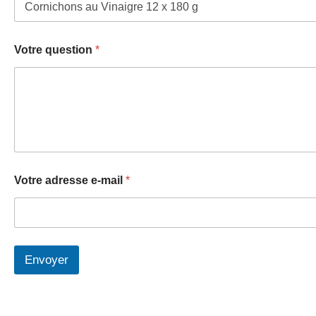
Votre question
*
c
Votre adresse e-mail
*
o
n
c
e
r
n
Envoyer
é
V
A
o
t
l