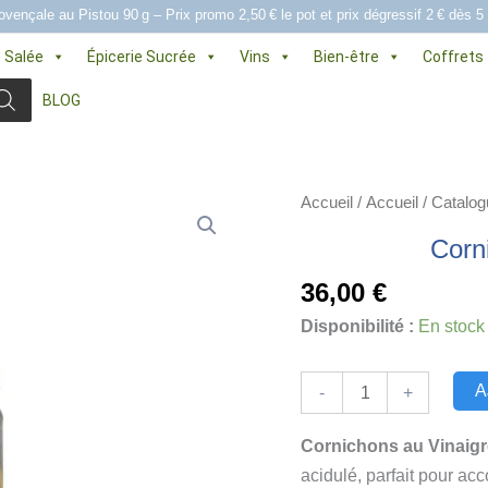
ovençale au Pistou 90 g – Prix promo 2,50 € le pot et prix dégressif 2 € dès 5
e Salée
Épicerie Sucrée
Vins
Bien-être
Coffrets
BLOG
Accueil
/
Accueil
/
Catalog
Corn
36,00
€
Disponibilité :
En stock
quantité
A
-
+
de
Cornichons
Cornichons au Vinaigr
au
acidulé, parfait pour acc