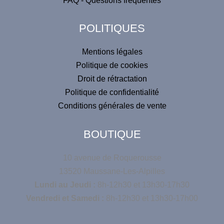
FAQ - Questions fréquentes
é
i
v
POLITIQUES
e
:
Mentions légales
Politique de cookies
Droit de rétractation
Politique de confidentialité
Conditions générales de vente
BOUTIQUE
10 avenue de Roquerousse
13520 Maussane-Les-Alpilles
Lundi au Jeudi :
8h-12h30 et 13h30-17h30
Vendredi et Samedi :
8h-12h30 et 13h30-17h00