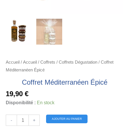
Accueil
/
Accueil
/
Coffrets
/
Coffrets Dégustation
/ Coffret
Méditerranéen Épicé
Coffret Méditerranéen Épicé
19,90
€
Disponibilité :
En stock
quantité
Alternative:
AJOUTER AU PANIER
-
+
de