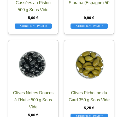
Cassées au Pistou
Siurana (Espagne) 50
500 g Sous Vide
cl
5,00
€
9,90
€
AJOUTER AU PANIER
AJOUTER AU PANIER
Olives Noires Douces
Olives Picholine du
à l’Huile 500 g Sous
Gard 350 g Sous Vide
Vide
5,25
€
5,00
€
AJOUTER AU PANIER