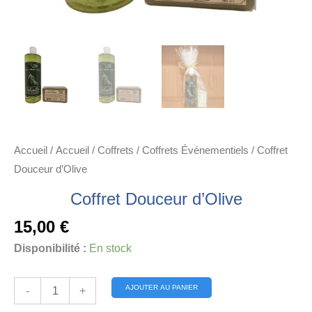
Accueil
/
Accueil
/
Coffrets
/
Coffrets Événementiels
/ Coffret
Douceur d’Olive
Coffret Douceur d’Olive
15,00
€
Disponibilité :
En stock
quantité
Alternative:
AJOUTER AU PANIER
-
+
de