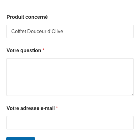
Produit concerné
Votre question
*
q
Votre adresse e-mail
*
u
e
s
t
i
o