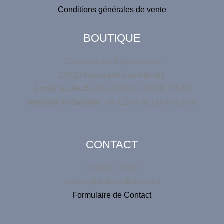
Conditions générales de vente
BOUTIQUE
10 avenue de Roquerousse
13520 Maussane-Les-Alpilles
Lundi au Jeudi :
8h-12h30 et 13h30-17h30
Vendredi et Samedi :
8h-12h30 et 13h30-17h00
CONTACT
04 90 54 74 30
contact@delicesolivier.com
Formulaire de Contact