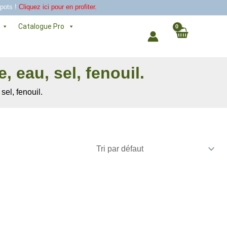
 pots !
Cliquez ici pour en profiter.
Catalogue Pro
 eau, sel, fenouil.
el, fenouil.