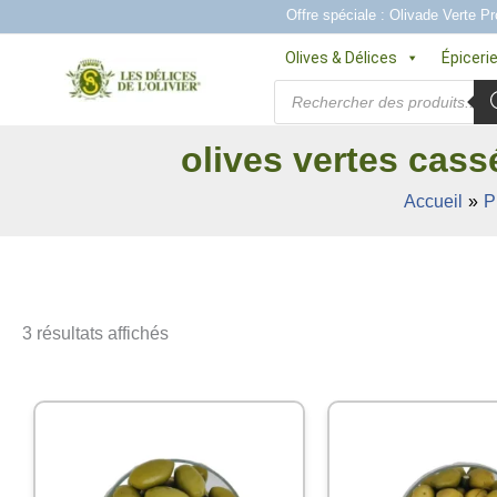
Aller
Offre spéciale : Olivade Verte Pr
au
Olives & Délices
Épiceri
contenu
Recherche
de
produits
olives vertes cass
Accueil
P
3 résultats affichés