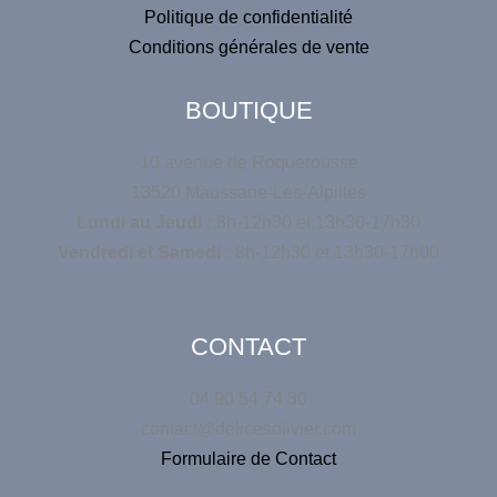
Politique de confidentialité
Conditions générales de vente
BOUTIQUE
10 avenue de Roquerousse
13520 Maussane-Les-Alpilles
Lundi au Jeudi :
8h-12h30 et 13h30-17h30
Vendredi et Samedi :
8h-12h30 et 13h30-17h00
CONTACT
04 90 54 74 30
contact@delicesolivier.com
Formulaire de Contact